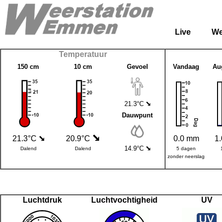
Live
We
Temperatuur
150 cm
10 cm
Gevoel
Vandaag
Au
21.3°C
Dauwpunt
21.3°C
20.9°C
0.0 mm
1
14.9°C
Dalend
Dalend
5 dagen
zonder neerslag
Luchtdruk
Luchtvochtigheid
UV