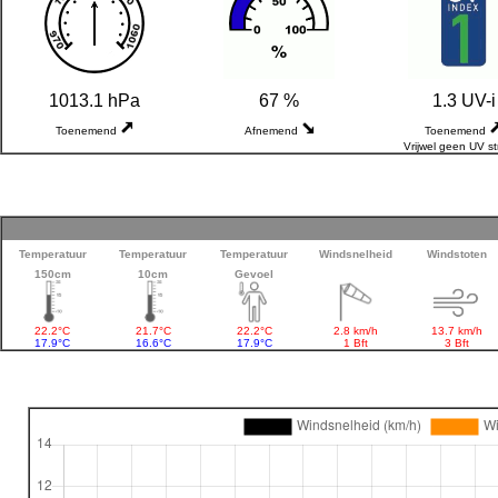
1013.1 hPa
67 %
1.3 UV-i
Toenemend
Afnemend
Toenemend
Vrijwel geen UV st
Temperatuur
Temperatuur
Temperatuur
Windsnelheid
Windstoten
150cm
10cm
Gevoel
22.2°C
21.7°C
22.2°C
2.8 km/h
13.7 km/h
17.9°C
16.6°C
17.9°C
1 Bft
3 Bft